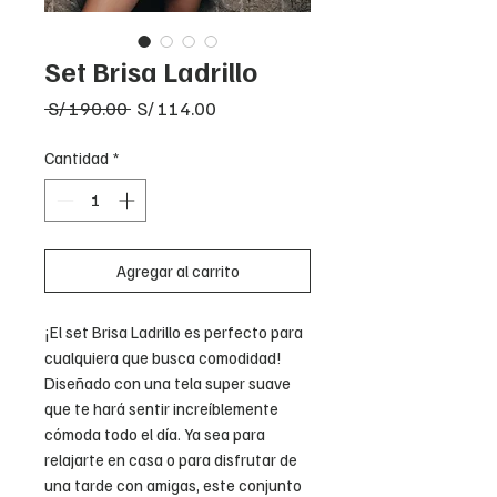
Set Brisa Ladrillo
Precio
Precio
 S/ 190.00 
S/ 114.00
de
oferta
Cantidad
*
Agregar al carrito
¡El set Brisa Ladrillo es perfecto para
cualquiera que busca comodidad!
Diseñado con una tela super suave
que te hará sentir increíblemente
cómoda todo el día. Ya sea para
relajarte en casa o para disfrutar de
una tarde con amigas, este conjunto