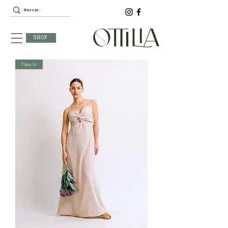
SHOP
New In