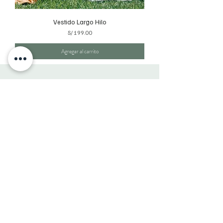
Vestido Largo Hilo
Precio
S/ 199.00
Agregar al carrito
AY,
OTTILIA
Suscríbete
Unirse