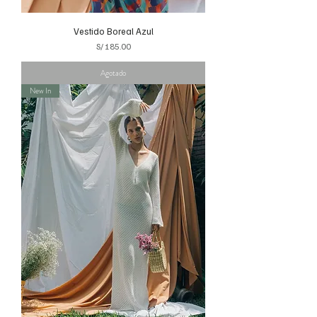
Vestido Boreal Azul
Precio
S/ 185.00
Agotado
New In