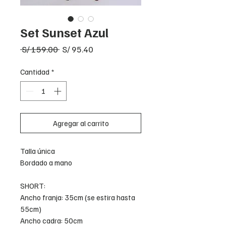
Set Sunset Azul
Precio
Precio
 S/ 159.00 
S/ 95.40
de
oferta
Cantidad
*
Agregar al carrito
Talla única
Bordado a mano
SHORT:
Ancho franja: 35cm (se estira hasta
55cm)
Ancho cadra: 50cm