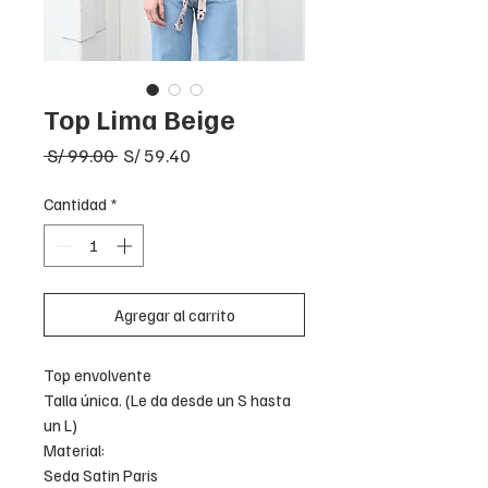
Top Lima Beige
Precio
Precio
 S/ 99.00 
S/ 59.40
de
oferta
Cantidad
*
Agregar al carrito
Top envolvente
Talla única. (Le da desde un S hasta
un L)
Material:
Seda Satin Paris