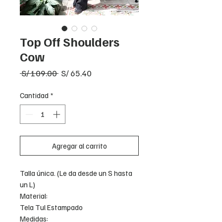
Top Off Shoulders
Cow
Precio
Precio
 S/ 109.00 
S/ 65.40
de
oferta
Cantidad
*
Agregar al carrito
Talla única. (Le da desde un S hasta
un L)
Material:
Tela Tul Estampado
Medidas: